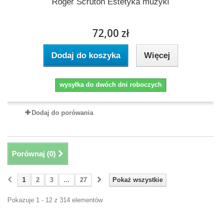
Roger Scruton Estetyka muzyki
72,00 zł
Dodaj do koszyka
Więcej
wysyłka do dwóch dni roboczych
Dodaj do porówania
Porównaj (
0
)
1
2
3
...
27
Pokaż wszystkie
Pokazuje 1 - 12 z 314 elementów