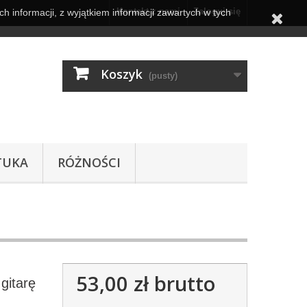
Kontakt z nami
Zaloguj się
h informacji, z wyjątkiem informacji zawartych w tych
Koszyk
(pusty)
TUKA
RÓŻNOŚCI
53,00 zł
brutto
gitarę