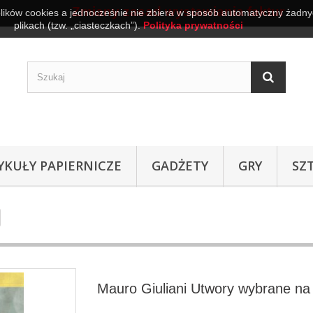
Zmiany zasad wystawiania faktur
plików cookies a jednocześnie nie zbiera w sposób automatyczny żadnyc
plikach (tzw. „ciasteczkach”).
Polityka prywatności
YKUŁY PAPIERNICZE
GADŻETY
GRY
SZ
Mauro Giuliani Utwory wybrane na 