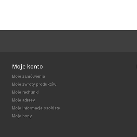
Moje konto
Moje zamówienia
Moje zwroty produktów
Moje rachunki
Moje adresy
Moje informacje osobiste
Moje bony