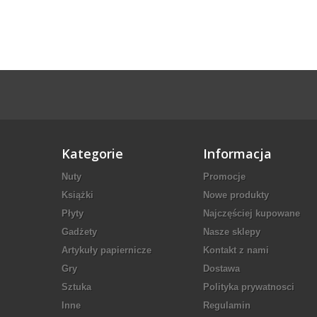
Kategorie
Informacja
Nuty
Promocje
Książki
Nowe produkty
Płyty
Najczęściej kupowane
Gadżety
Nasze sklepy
Artykuły papiernicze
Kontakt z nami
Gry
Dostawa
Sztuka
Polityka prywatnosci
Inne
Regulamin