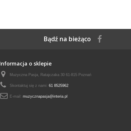
Bądź na bieżąco
Informacja o sklepie
Muzyczna Pasja, Ratajczaka 30 61-815 Poznań
Skontaktuj się z nami:
61 8525962
E-mail:
muzycznapasja@interia.pl