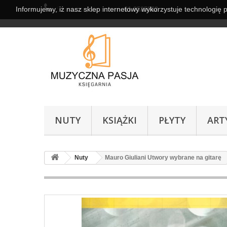
Informujemy, iż nasz sklep internetowy wykorzystuje technologię 
Skontaktuj się z nami:
61 8525962
NUTY
KSIĄŻKI
PŁYTY
ART
Nuty
Mauro Giuliani Utwory wybrane na gitarę