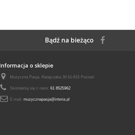
Bądź na bieżąco
Informacja o sklepie
Muzyczna Pasja, Ratajczaka 30 61-815 Poznań
Skontaktuj się z nami:
61 8525962
E-mail:
muzycznapasja@interia.pl