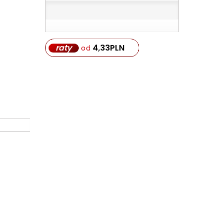
raty
4,33
PLN
od