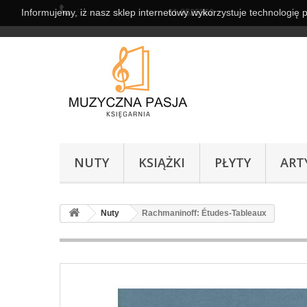
Informujemy, iż nasz sklep internetowy wykorzystuje technologię 
Skontaktuj się z nami:
61 8525962
NUTY
KSIĄŻKI
PŁYTY
ART
Nuty
Rachmaninoff: Études-Tableaux