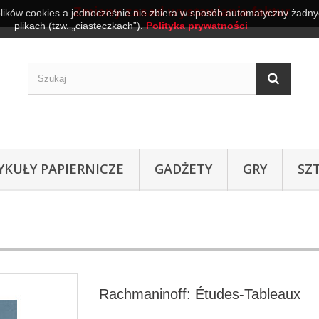
Zmiany zasad wystawiania faktur
plików cookies a jednocześnie nie zbiera w sposób automatyczny żadnyc
plikach (tzw. „ciasteczkach”).
Polityka prywatności
YKUŁY PAPIERNICZE
GADŻETY
GRY
SZ
Rachmaninoff: Études-Tableaux