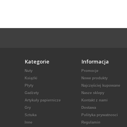
Kategorie
Informacja
Nuty
Promocje
Książki
Nowe produkty
Płyty
Najczęściej kupowane
Gadżety
Nasze sklepy
Artykuły papiernicze
Kontakt z nami
Gry
Dostawa
Sztuka
Polityka prywatnosci
Inne
Regulamin