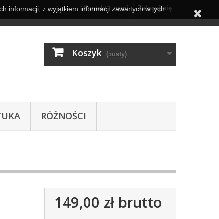
Kontakt z nami
Zaloguj się
h informacji, z wyjątkiem informacji zawartych w tych
Koszyk
(pusty)
TUKA
RÓŻNOŚCI
149,00 zł
brutto