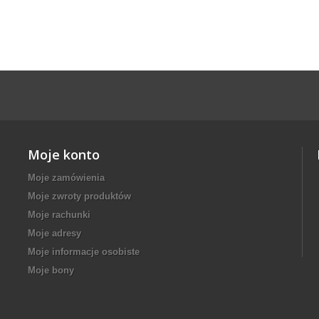
Moje konto
Moje zamówienia
Moje zwroty produktów
Moje rachunki
Moje adresy
Moje informacje osobiste
Moje bony