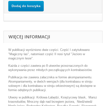
Dodaj do koszyka
WIĘCEJ INFORMACJI
W publikacji wyróżniono dwie części. Część I zatytułowano
"Magiczny las", natomiast część II nosi tytuł "Jezioro w
magicznym lesie".
Każda z części zawiera po 8 utworów przeznaczonych do
wykonywania przez młodych początkujących kontrabasistów.
Publikacja nie zawiera załacznika w formie akompaniamentu.
Akompaniamenty, w dwóch wersjach (dla kontrabasu w stroju
solowym i dla kontrabasu w stroju orkiestrowym) są dostepne w
formie odrębnych publikacji.
Utwory w publikacji: Królowa Łabędzi, Księżycowy blask, Marsz
krasnoludów, Mroczny dąb nad brzegiem jeziora, Niedźwiedź
Nimfa leśna, Podwodne Królestwo, Rusałka Sarenki ,Skowronek,