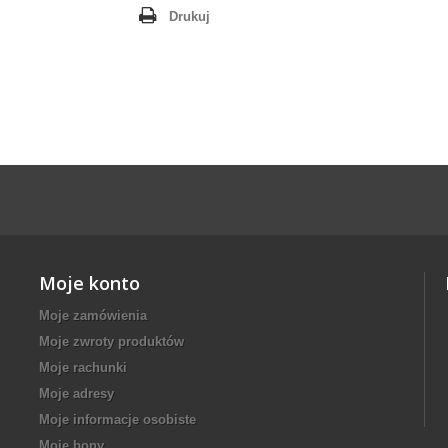
Drukuj
Moje konto
Moje zamówienia
Moje zwroty produktów
Moje rachunki
Moje adresy
Moje informacje osobiste
Moje bony