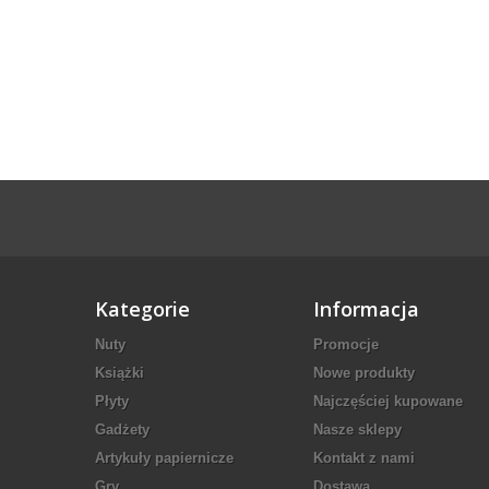
Kategorie
Informacja
Nuty
Promocje
Książki
Nowe produkty
Płyty
Najczęściej kupowane
Gadżety
Nasze sklepy
Artykuły papiernicze
Kontakt z nami
Gry
Dostawa