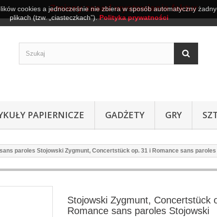
Zmiany zasad wystawiania faktur
plików cookies a jednocześnie nie zbiera w sposób automatyczny żadnyc
plikach (tzw. „ciasteczkach”).
Polityka prywatności
YKUŁY PAPIERNICZE
GADŻETY
GRY
SZ
sans paroles Stojowski Zygmunt, Concertstück op. 31 i Romance sans paroles
Stojowski Zygmunt, Concertstück o
Romance sans paroles Stojowski