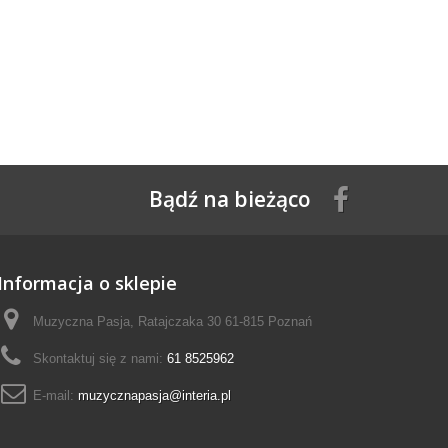
Bądź na bieżąco
Informacja o sklepie
Muzyczna Pasja, Ratajczaka 30 61-815 Poznań
Skontaktuj się z nami:
61 8525962
E-mail:
muzycznapasja@interia.pl