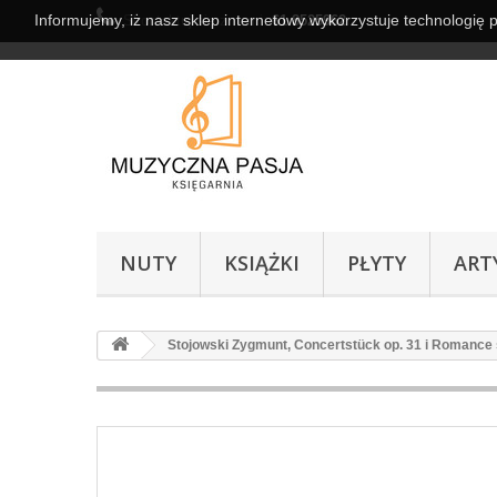
Informujemy, iż nasz sklep internetowy wykorzystuje technologię 
Skontaktuj się z nami:
61 8525962
NUTY
KSIĄŻKI
PŁYTY
ART
Stojowski Zygmunt, Concertstück op. 31 i Romance 