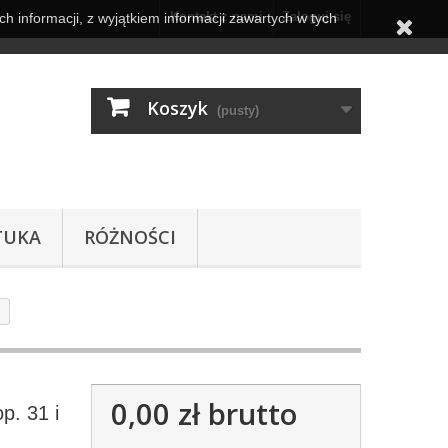
Kontakt z nami
Zaloguj się
h informacji, z wyjątkiem informacji zawartych w tych
Koszyk
(pusty)
TUKA
RÓŻNOŚCI
0,00 zł
brutto
p. 31 i