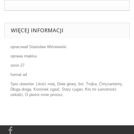
WIĘCEJ INFORMACJI
opracował Stanisław Wiśniewski
oprawa miękka
stron 27
format a4
Spis utworów: Litość miej, Dwie gitary, list, Trojka, Chryzantemy,
Długa droga, Kominek zgasł, Stary cygan, Kto mi samotność
osłodzi, O pieśni mnie prosisz.